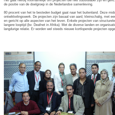
Het gaat hierbij voornamelijk om projecten die niet subsidiabel zijn en geri
de positie van de doelgroep in de Nederlandse samenleving.
80 procent van het te besteden budget gaat naar het buitenland. Deze mi
ontwikkelingswerk. De projecten zijn basaal van aard, kleinschalig, met een l
en gericht op alle aspecten van het leven. Enkele projecten van structurel
langere looptijd (bv. Deafnet in Afrika). Met de diverse landen en organisat
langdurige relatie. Er worden wel steeds nieuwe kortlopende projecten opge