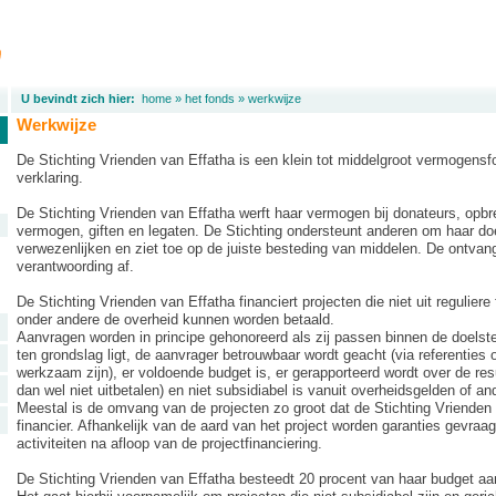
U bevindt zich hier:
home
»
het fonds
»
werkwijze
Werkwijze
De Stichting Vrienden van Effatha is een klein tot middelgroot vermogens
verklaring.
De Stichting Vrienden van Effatha werft haar vermogen bij donateurs, opb
vermogen, giften en legaten. De Stichting ondersteunt anderen om haar doe
verwezenlijken en ziet toe op de juiste besteding van middelen. De ontvan
verantwoording af.
De Stichting Vrienden van Effatha financiert projecten die niet uit regulier
onder andere de overheid kunnen worden betaald.
Aanvragen worden in principe gehonoreerd als zij passen binnen de doelstel
ten grondslag ligt, de aanvrager betrouwbaar wordt geacht (via referenties o
werkzaam zijn), er voldoende budget is, er gerapporteerd wordt over de res
dan wel niet uitbetalen) en niet subsidiabel is vanuit overheidsgelden of a
Meestal is de omvang van de projecten zo groot dat de Stichting Vrienden 
financier. Afhankelijk van de aard van het project worden garanties gevraag
activiteiten na afloop van de projectfinanciering.
De Stichting Vrienden van Effatha besteedt 20 procent van haar budget aa