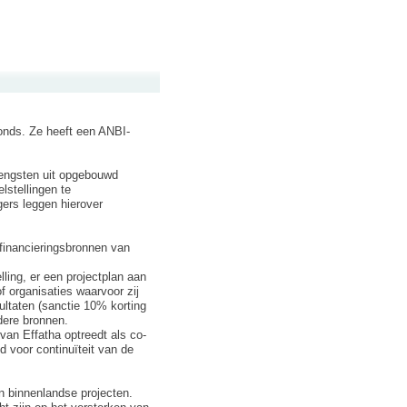
fonds. Ze heeft een ANBI-
rengsten uit opgebouwd
lstellingen te
gers leggen hierover
e financieringsbronnen van
ling, er een projectplan aan
f organisaties waarvoor zij
ultaten (sanctie 10% korting
ndere bronnen.
van Effatha optreedt als co-
d voor continuïteit van de
n binnenlandse projecten.