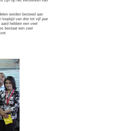
cht zijn op het versterken van
ddelen worden besteed aan
ooptijd van drie tot vijf jaar
e aard hebben een veel
ies bestaat een zeer
zet.